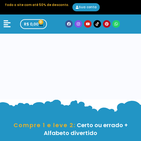
Todo o site com até 50% de desconto.
Sua conta
0
R$
0,00
Compre 1 e leve 2:
Certo ou errado +
Alfabeto divertido