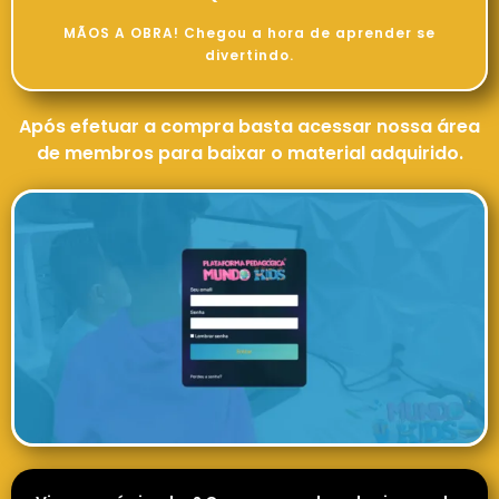
MÃOS A OBRA! Chegou a hora de aprender se
divertindo.
Após efetuar a compra basta acessar nossa área
de membros para baixar o material adquirido.