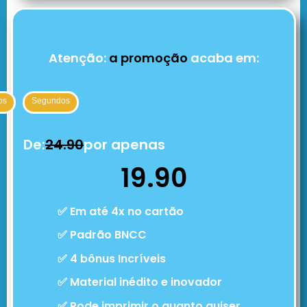
Atenção:
a promoção
acaba em:
os
Segundos
De:
24.90
por apenas
19.90
✅ Em até 4x no cartão
✅ Padrão BNCC
✅ 4 bônus Incríveis
✅ Material inédito e inovador
✅ Pode imprimir o quanto quiser